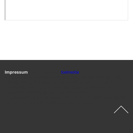
Impressum
|
Ein Projekt der
belmedia
Wir sind keine staatliche Behörde, sondern ein privater Verlag,
der schwerpunktmässig offizielle Meldungen von Polizei,
Feuerwehr, Rettungsdiensten und Armee sowie von den
Kantonen, Gemeinden und der Schweizerischen
Eidgenossenschaft verbreitet. Sämtliche offiziellen Meldungen
werden von uns mit Quellenangaben publiziert.