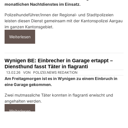
aufgenommen.
Weiterlesen
Rodiras Dogphysio – Kompetente Hundephysio mit Herz und Fachkompetenz
Stein AG: Diensthund Gin stellt algerische
Einbrecher (16/18) – Polizei nimmt beide fest
08.11.25
VON
POLIZEI.NEWS REDAKTION
Erfolgreicher Hundeeinsatz in Stein: Gin und sein
Hundeführer waren in der Nacht auf Freitag im Rahmen des
monatlichen Nachtdienstes im Einsatz.
Polizeihundeführer/innen der Regional- und Stadtpolizeien
leisten diesen Dienst gemeinsam mit der Kantonspolizei Aargau
im ganzen Kantonsgebiet.
Weiterlesen