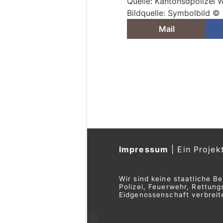
Quelle: Kantonsdpolizei 
Bildquelle: Symbolbild ©
Mail
Liestal BL: Spürhu
400 Polizei-Einsät