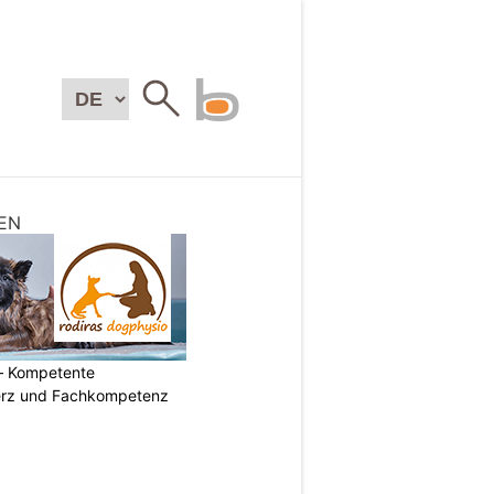
EN
– Kompetente
erz und Fachkompetenz
N