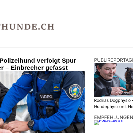
olizeihund verfolgt Spur
PUBLIREPORTAG
r – Einbrecher gefasst
Rodiras Dogphysio 
Hundephysio mit H
EMPFEHLUNGE