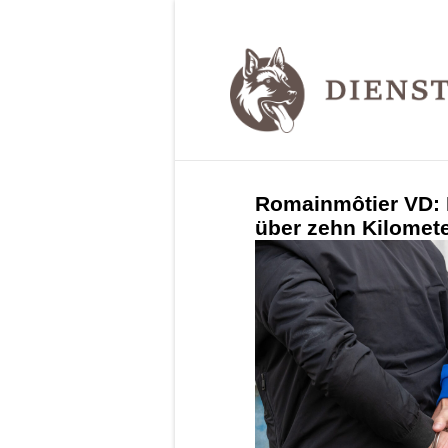
Romainmôtier VD: P
über zehn Kilomete