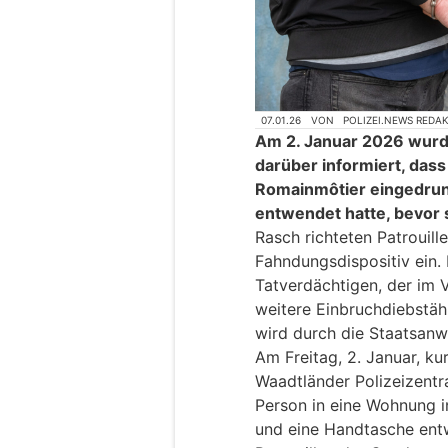
07.01.26
VON
POLIZEI.NEWS REDA
Am 2. Januar 2026 wurde
darüber informiert, das
Romainmôtier eingedru
entwendet hatte, bevor s
Rasch richteten Patrouill
Fahndungsdispositiv ein.
Tatverdächtigen, der im 
weitere Einbruchdiebstä
wird durch die Staatsanwa
Am Freitag, 2. Januar, ku
Waadtländer Polizeizentra
Person in eine Wohnung 
und eine Handtasche entw