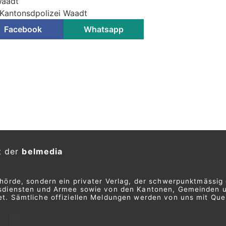
Waadt
 Kantonsdpolizei Waadt
Facebook
Whatsapp
nd „Gio“ geht nach über
zen in den Vorruhestand