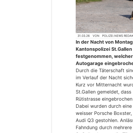
31.03.26
VON
POLIZEI.NEWS REDA
In der Nacht von Montag
Kantonspolizei St.Galle
festgenommen, welcher m
Autogarage eingebroche
Durch die Täterschaft si
im Verlauf der Nacht sich
Kurz vor Mitternacht wurd
St.Gallen gemeldet, dass
Rütistrasse eingebrochen
Dabei wurden durch eine 
weisser Porsche Boxster,
Audi Q3 gestohlen. Anläss
Fahndung durch mehrere P