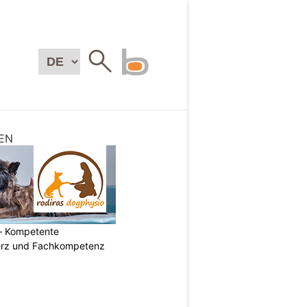
EN
– Kompetente
erz und Fachkompetenz
N