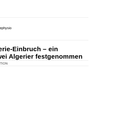
KTION
 auf Samstag (07.03.2026) hat die
en zwei Männer festgenommen,
ge eingebrochen sind.
 der andere wurde im Gebäude von
.