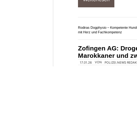
07.03.26
VON
POLIZEI.NEWS REDA
In der Nacht von Freitag
Kantonspolizei St.Gall
welche in eine Autogara
Einer flüchtete zu Fuss,
einem Diensthund gestellt
Weiterlesen