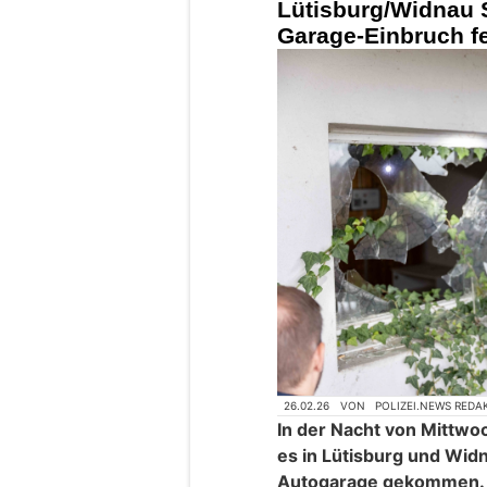
Lütisburg/Widnau 
Garage-Einbruch 
26.02.26
VON
POLIZEI.NEWS REDA
In der Nacht von Mittwo
es in Lütisburg und Widn
Autogarage gekommen.