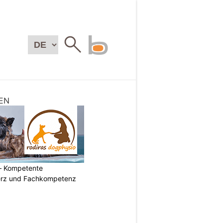
EN
– Kompetente
erz und Fachkompetenz
N