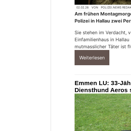
02.02.26
VON
POLIZEI.NEWS REDA
Am frühen Montagmorgen
Polizei in Hallau zwei 
Sie stehen im Verdacht, v
Einfamilienhaus in Hallau 
mutmasslicher Täter ist fl
Weiterlesen
Emmen LU: 33-Jähri
Diensthund Aeros s