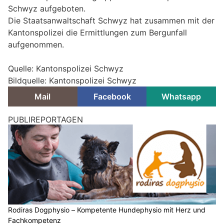
Schwyz aufgeboten.
Die Staatsanwaltschaft Schwyz hat zusammen mit der
Kantonspolizei die Ermittlungen zum Bergunfall
aufgenommen.
Quelle: Kantonspolizei Schwyz
Bildquelle: Kantonspolizei Schwyz
Mail
Facebook
Whatsapp
Liestal BL: Spürhund „Gio“ geht nach über 400
Polizei-Einsätzen in den Vorruhestand
27.12.25
VON
POLIZEI.NEWS REDAKTION
Nachdem „Gio“ (Gio-Gordon vom Grafenfels) vorletzte
Nacht noch einen Einbrecher gestellt hatte, ging er letzte
Nacht im Alter von 11 ½ Jahren ein letztes Mal auf
Spurensuche.
Über 400 Einsätze und mehr als 100 Erfolge – unzählige
Spuren, flinke Pfoten und eine Nase, die fast nie daneben lag.