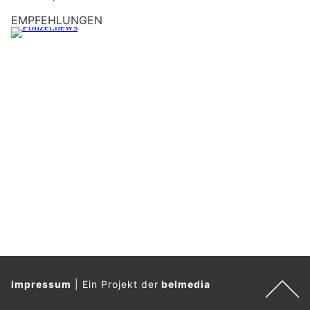
Weiterlesen
Rodiras Dogphysio – Kompetente Hundephysio mit Herz und Fachkompetenz
Arlesheim BL: Algerischer Einbrecher dank
Diensthund "Gio" auf frischer Tat gefasst
25.12.25
VON
POLIZEI.NEWS REDAKTION
Am Mittwoch, 24. Dezember 2025, kurz vor 17.45 Uhr, wurde
an der Austrasse in Arlesheim BL in ein Einfamilienhaus
eingebrochen.
Die Polizei Basel-Landschaft konnte in der Folge einen
mutmasslichen Einbrecher auf frischer Tat mit Unterstützung
von Diensthund "Gio" festnehmen.
Weiterlesen