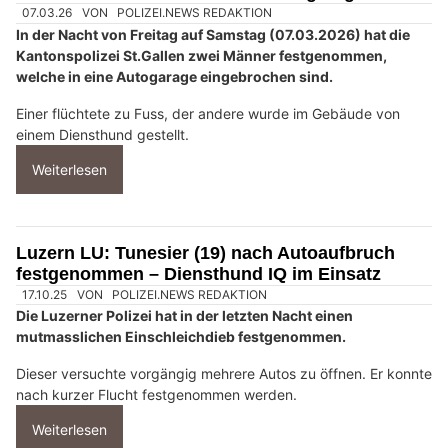
mutmassliche Täter wurden festgenommen.
Sie wurden in Untersuchungshaft genommen. Die Ermittlungen
dauern an.
Weiterlesen
Rodiras Dogphysio – Kompetente Hundephysio mit Herz und Fachkompetenz
Rapperswil-Jona SG: Diensthund Ueli stellt
Einbrecher nach Einbruch in Autogarage