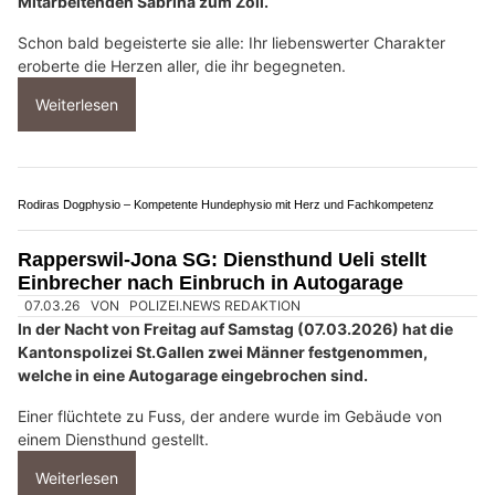
10.12.25
VON
POLIZEI.NEWS REDAKTION
Vor 12 Jahren kam die kleine Daika – ein energiegeladener
junger Deutscher Schäferhund – gemeinsam mit unserer
Mitarbeitenden Sabrina zum Zoll.
Schon bald begeisterte sie alle: Ihr liebenswerter Charakter
eroberte die Herzen aller, die ihr begegneten.
Weiterlesen