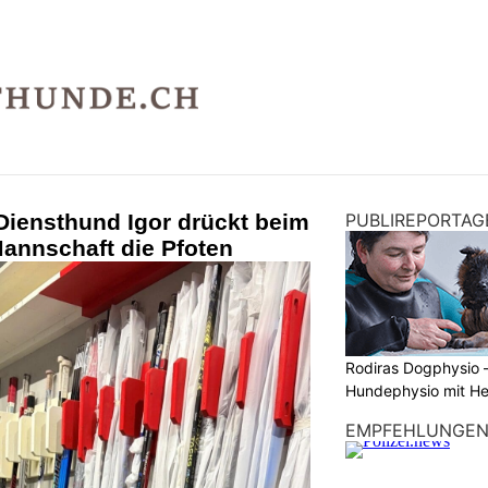
-Diensthund Igor drückt beim
PUBLIREPORTAG
annschaft die Pfoten
Rodiras Dogphysio 
Hundephysio mit H
EMPFEHLUNGE