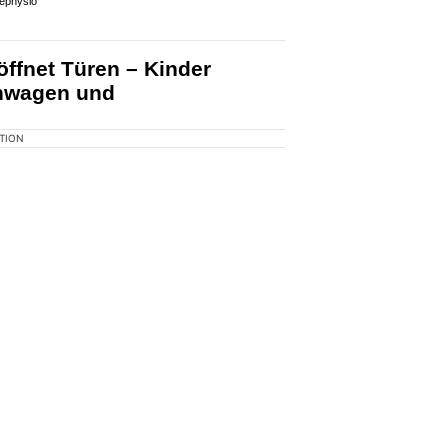
KTION
im diesjährigen Zukunftstag
ie Welt von SRZ Schutz & Rettung
ei erhalten.
ephysio