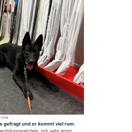
KTION
rts gefragt und er kommt viel rum.
echslungsreichen Job sehr ernst