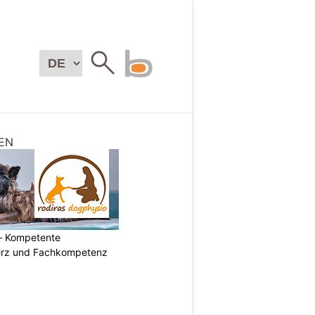
EN
– Kompetente
erz und Fachkompetenz
N