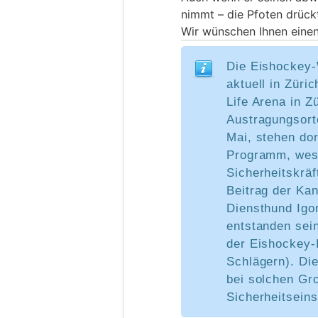
nimmt – die Pfoten drück
Wir wünschen Ihnen eine
Die Eishockey-
aktuell in Züri
Life Arena in Zü
Austragungsort
Mai, stehen do
Programm, wesh
Sicherheitskräf
Beitrag der Kan
Diensthund Igor
entstanden sei
der Eishockey-I
Schlägern). Die
bei solchen Gr
Sicherheitseins