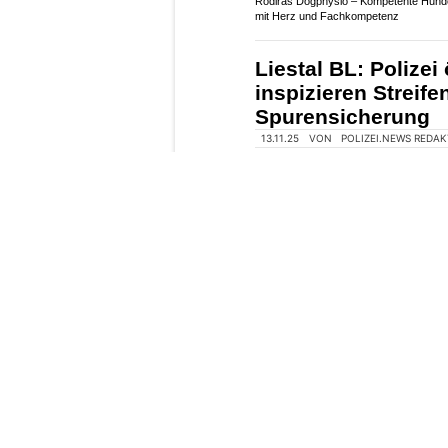
13.11.25
VON
POLIZEI.NEWS REDA
Was für ein Tag!
Etwa 160 Kinder haben be
spannende Einblicke in d
Zürich und der Stadtpoliz
Weiterlesen
Rodiras Dogphysio – Kompetente Hund
mit Herz und Fachkompetenz