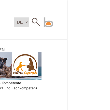
EN
– Kompetente
erz und Fachkompetenz
N