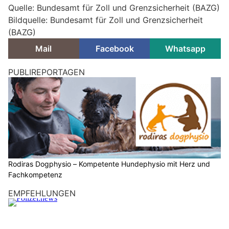
Quelle: Bundesamt für Zoll und Grenzsicherheit (BAZG)
Bildquelle: Bundesamt für Zoll und Grenzsicherheit
(BAZG)
Mail
Facebook
Whatsapp
Zoll: Abschied von Spürhündin Daika – treue
Begleiterin und Werbestar in Pension
10.12.25
VON
POLIZEI.NEWS REDAKTION
Vor 12 Jahren kam die kleine Daika – ein energiegeladener
junger Deutscher Schäferhund – gemeinsam mit unserer
Mitarbeitenden Sabrina zum Zoll.
Schon bald begeisterte sie alle: Ihr liebenswerter Charakter
eroberte die Herzen aller, die ihr begegneten.
Weiterlesen
Rodiras Dogphysio – Kompetente Hundephysio mit Herz und Fachkompetenz