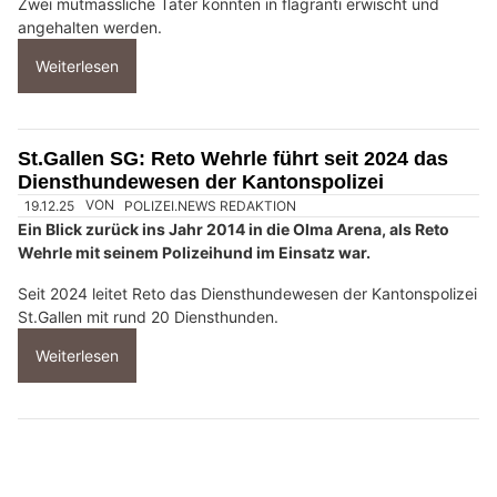
Zwei mutmassliche Täter konnten in flagranti erwischt und
angehalten werden.
Weiterlesen
St.Gallen SG: Reto Wehrle führt seit 2024 das
Diensthundewesen der Kantonspolizei
19.12.25
VON
POLIZEI.NEWS REDAKTION
Ein Blick zurück ins Jahr 2014 in die Olma Arena, als Reto
Wehrle mit seinem Polizeihund im Einsatz war.
Seit 2024 leitet Reto das Diensthundewesen der Kantonspolizei
St.Gallen mit rund 20 Diensthunden.
Weiterlesen
Arth-Goldau SZ: Diensthund-Nachwuchs Ulan
meistert Bahnhofseinsatz im Training
27.12.25
VON
POLIZEI.NEWS REDAKTION