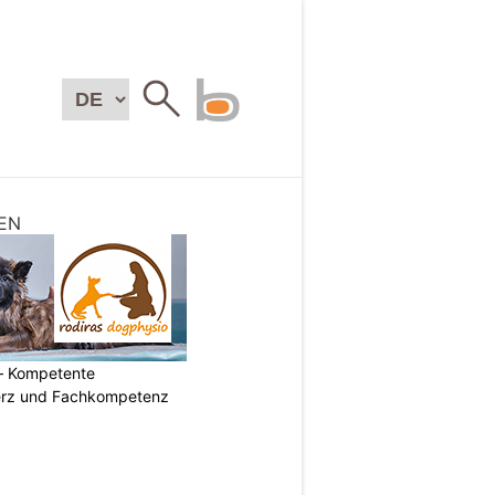
EN
– Kompetente
erz und Fachkompetenz
N