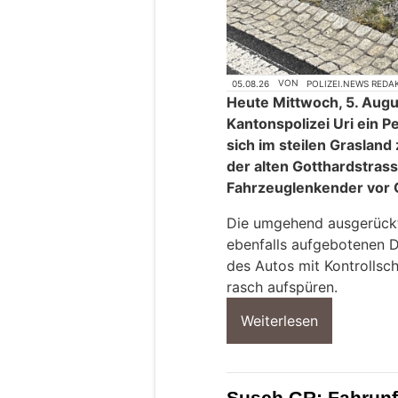
05.08.26
VON
POLIZEI.NEWS REDA
Heute Mittwoch, 5. Aug
Kantonspolizei Uri ein
sich im steilen Graslan
der alten Gotthardstrass
Fahrzeuglenkender vor O
Die umgehend ausgerückt
ebenfalls aufgebotenen 
des Autos mit Kontrollsc
rasch aufspüren.
Weiterlesen
Susch GR: Fahrunf