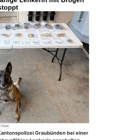
stoppt
KTION
antonspolizei Graubünden bei einer