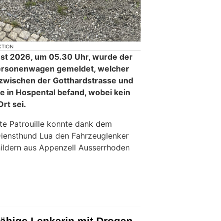
KTION
ust 2026, um 05.30 Uhr, wurde der
 Personenwagen gemeldet, welcher
d zwischen der Gotthardstrasse und
e in Hospental befand, wobei kein
rt sei.
e Patrouille konnte dank dem
Diensthund Lua den Fahrzeuglenker
hildern aus Appenzell Ausserrhoden
ähige Lenkerin mit Drogen