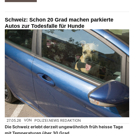
Schweiz: Schon 20 Grad machen parkierte
Autos zur Todesfalle für Hunde
27.05.26
VON
POLIZEI.NEWS REDAKTION
Die Schweiz erlebt derzeit ungewöhnlich früh heisse Tage
mit Temperaturen über 30 Grad.